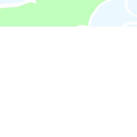
Info
Contact Us
Privacy Policy
Shopping Guide
Shipping Policy
特定商取引法に基づく表記
Bright TMR Co., Ltd.
3-1-3 Kyomachibori, Osaka Shi Nishi