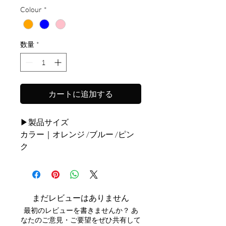
Colour
*
数量
*
カートに追加する
▶製品サイズ
カラー｜オレンジ /ブルー /ピン
ク
素材｜プラスチック
サイズ｜長さ25×幅23.5×高さ
8cm(持ち手長さ11.5cm)
重さ｜40g
まだレビューはありません
最初のレビューを書きませんか？ あ
※注意事項※
なたのご意見・ご要望をぜひ共有して