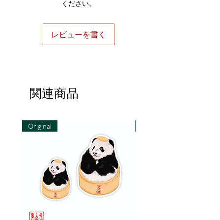
ください。
1. 染色製品やプリント製品はでき
るだけ日光を避けてください。自
然な退色は正常です。
レビューを書く
2. 簡単に洗えます。
3.アイロンや漂白剤は使用しない
でください。
▶ご注文前に、下記の注意事項を
関連商品
ご確認ください。
画面上の色味と実物の色味は、若
干の違いがある場合がございま
Original
Original
す。色味を気にされる方は、慎重
にご検討ください。
手作りのため、3〜5mmの誤差が
生じる場合がございます。ご了承
ください。
お客様がお受け取りになる際、製
品に多少の折りジワが見られる場