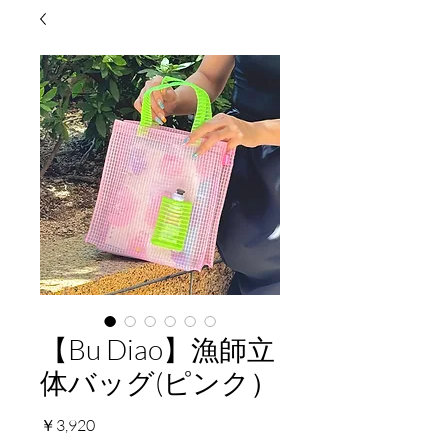
【Bu Diao】漁師立
体バッグ(ピンク）
価
￥3,920
格