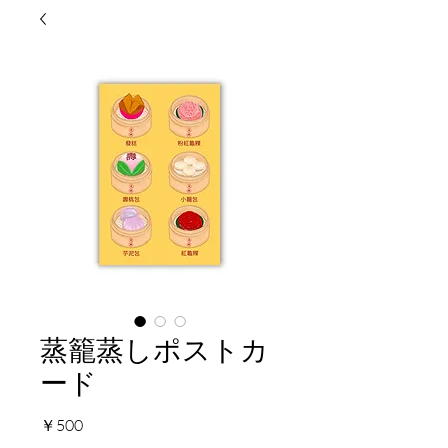
蒸籠蒸しポストカ
ード
価
￥500
格