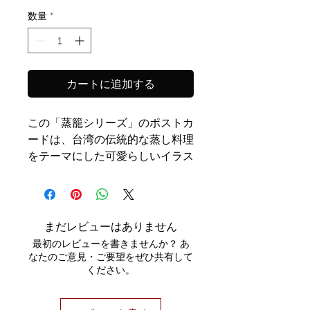
数量
*
カートに追加する
この「蒸籠シリーズ」のポストカ
ードは、台湾の伝統的な蒸し料理
をテーマにした可愛らしいイラス
トが特徴です。
どのポストカードも、それぞれの
美味しさと意味をしっかりと表現
しています。
まだレビューはありません
最初のレビューを書きませんか？ あ
小籠包(ショウロンボウ）：ジュ
なたのご意見・ご要望をぜひ共有して
ください。
ーシーなスープがたっぷり詰まっ
た小籠包のイラストが、あなたを
台湾の夜市へと誘います。一口食