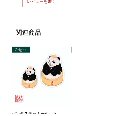
レビューを書く
べると広がる旨みを感じさせるこ
のポストカードは、食べる楽しさ
をそのまま伝えます。
壽桃包（ショウトウパオ）：壽桃
関連商品
を模した可愛い蒸し包子が描かれ
たポストカードです。寿命や健康
を象徴するこのデザインは、お祝
Original
Original
いのメッセージを贈るのにぴった
りです。
紅龜粿（アンクウクェ）：紅龜粿
の伝統的なデザインが、豊かな赤
色で描かれたポストカード。甘さ
と幸運をもたらすこのお菓子の美
しさを、ポストカードで楽しんで
ください。
パンダステッカーセット
パンダステッカーセッ